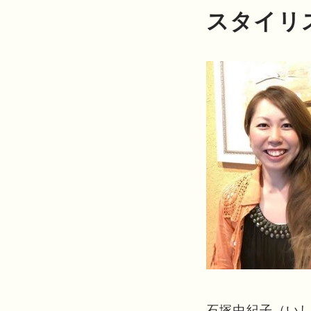
スタイリ
石塚由紀子（い