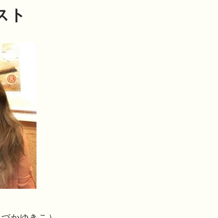
スト
しづかゆきこ）