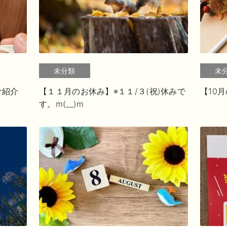
未分類
未
のご紹介
【１１月のお休み】※１１/３(祝)休みで
【10
す。m(__)m