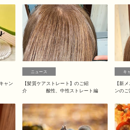
ニュース
キ
キャン
【髪質ケアストレート】のご紹
【新メ
介 酸性、中性ストレート編
ンのご