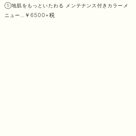
①地肌をもっといたわる メンテナンス付きカラーメ
￥6500+税
ニュー…
②地肌と髪にうるおいを与える ヘッドスパ付きカラ
…￥9000＋税
ーメニュー
￥10000+税
③贅沢オーガニックスパフルコース…
です。
期間限定のキャンペーンで、今だけ全てのコー
スが10％OFFでお試し頂けます！