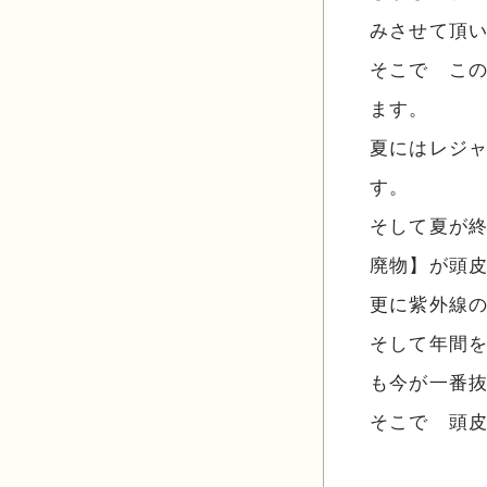
みさせて頂
そこで こ
ます。
夏にはレジ
す。
そして夏が
廃物】が頭
更に紫外線
そして年間
も今が一番
そこで 頭
【ヘ