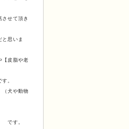
話させて頂き
だと思いま
や【皮脂や老
です。
。（犬や動物
す。