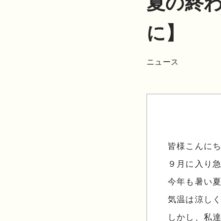
夏の終
に】
ニュース
皆様こんに
９月に入り
今年も暑い
気温は涼し
しかし、私