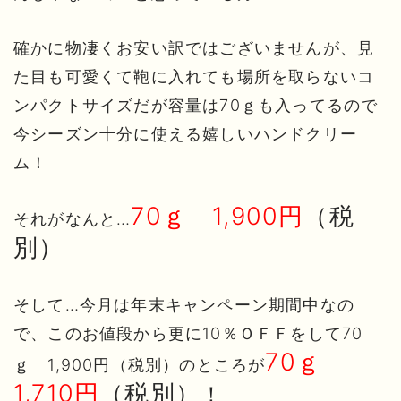
確かに物凄くお安い訳ではございませんが、見
た目も可愛くて鞄に入れても場所を取らないコ
ンパクトサイズだが容量は70ｇも入ってるので
今シーズン十分に使える嬉しいハンドクリー
ム！
70ｇ 1,900円
（税
それがなんと…
別）
そして…今月は年末キャンペーン期間中なの
で、このお値段から更に10％ＯＦＦをして70
70ｇ
ｇ 1,900円（税別）のところが
1,710円
（税別）
！