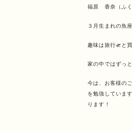
福原 香奈（ふ
３月生まれの魚
趣味は旅行🛫と
家の中ではずっ
今は、お客様の
を勉強していま
ります！