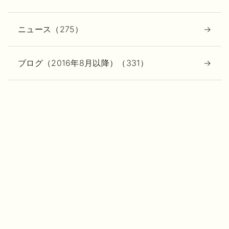
ニュース（275）
ブログ（2016年8月以降）（331）
ヘアスタイル（23）
メニュー（33）
レセプションブログ（IKiNA（イキナ）の雰囲
気）（7）
旧ブログ（127）