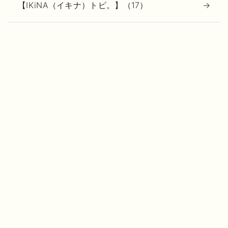
【IKiNA（イキナ）トピ。】（17）
♪今月のオススメ♪（39）
お客様からのよくあるご質問（1）
キャンペーン（44）
スタッフ紹介（2）
ニュース（275）
ブログ（2016年8月以降）（331）